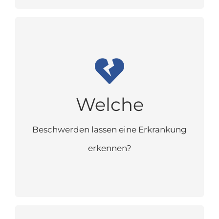
Welche Beschwerden lassen eine
Erkrankung erkennen?
Brustschmerzen oder Brustenge
Luftnot
Nachlassende körperliche
Leistungsfähigkeit
Welche
Wassereinlagerungen in den
Unterschenkeln
Bluthochdruck
Beschwerden lassen eine Erkrankung
Herzrhythmusstörungen
Plötzliche Ohnmachten oder
erkennen?
Schwindelattacken
Plötzliche Sehstörungen oder
flüchtige Lähmungen